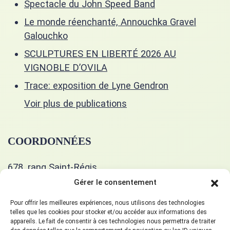
Spectacle du John Speed Band
Le monde réenchanté, Annouchka Gravel
Galouchko
SCULPTURES EN LIBERTÉ 2026 AU
VIGNOBLE D’OVILA
Trace: exposition de Lyne Gendron
Voir plus de publications
COORDONNÉES
678, rang Saint-Régis
Saint-Isidore, J0L 2A0
Gérer le consentement
514 400-5351
Pour offrir les meilleures expériences, nous utilisons des technologies
telles que les cookies pour stocker et/ou accéder aux informations des
appareils. Le fait de consentir à ces technologies nous permettra de traiter
gueulart678@gmail.com