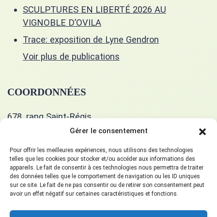
SCULPTURES EN LIBERTÉ 2026 AU
VIGNOBLE D’OVILA
Trace: exposition de Lyne Gendron
Voir plus de publications
COORDONNÉES
678, rang Saint-Régis
Saint-Isidore, J0L 2A0
Gérer le consentement
514 400-5351
Pour offrir les meilleures expériences, nous utilisons des technologies
telles que les cookies pour stocker et/ou accéder aux informations des
appareils. Le fait de consentir à ces technologies nous permettra de traiter
gueulart678@gmail.com
des données telles que le comportement de navigation ou les ID uniques
sur ce site. Le fait de ne pas consentir ou de retirer son consentement peut
avoir un effet négatif sur certaines caractéristiques et fonctions.
SUIVEZ-NOUS!