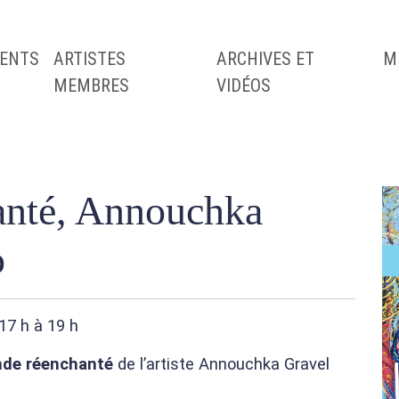
ENTS
ARTISTES
ARCHIVES ET
M
MEMBRES
VIDÉOS
anté, Annouchka
o
17 h à 19 h
de réenchanté
de l’artiste Annouchka Gravel