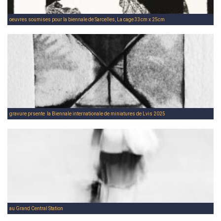
oeuvres soumises pour la biennale de Sarcelles, La cage 33cm x 25cm
gravure prsente  la Biennale internationale de miniatures de Lvis 2025
au Grand Central Station