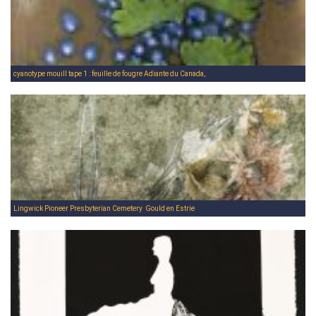
cyanotype mouill tape 1 : feuille de fougre Adiante du Canada,
Lingwick Pioneer Presbyterian Cemetery  Gould en Estrie