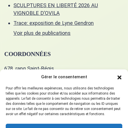
SCULPTURES EN LIBERTÉ 2026 AU
VIGNOBLE D’OVILA
Trace: exposition de Lyne Gendron
Voir plus de publications
COORDONNÉES
678, rang Saint-Régis
Saint-Isidore, J0L 2A0
Gérer le consentement
514 400-5351
Pour offrir les meilleures expériences, nous utilisons des technologies
telles que les cookies pour stocker et/ou accéder aux informations des
appareils. Le fait de consentir à ces technologies nous permettra de traiter
gueulart678@gmail.com
des données telles que le comportement de navigation ou les ID uniques
sur ce site. Le fait de ne pas consentir ou de retirer son consentement peut
avoir un effet négatif sur certaines caractéristiques et fonctions.
SUIVEZ-NOUS!