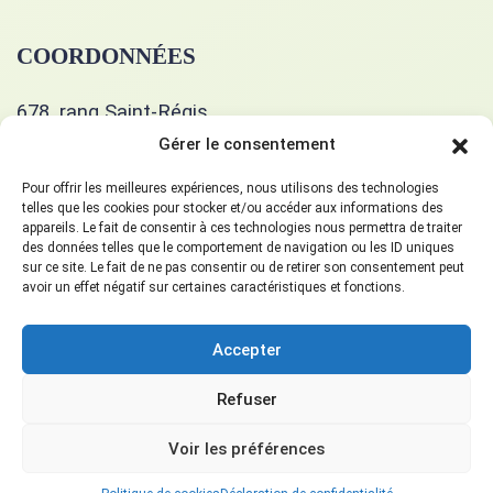
COORDONNÉES
678, rang Saint-Régis
Saint-Isidore, J0L 2A0
Gérer le consentement
514 400-5351
Pour offrir les meilleures expériences, nous utilisons des technologies
telles que les cookies pour stocker et/ou accéder aux informations des
appareils. Le fait de consentir à ces technologies nous permettra de traiter
gueulart678@gmail.com
des données telles que le comportement de navigation ou les ID uniques
sur ce site. Le fait de ne pas consentir ou de retirer son consentement peut
avoir un effet négatif sur certaines caractéristiques et fonctions.
SUIVEZ-NOUS!
Accepter
Refuser
© 2026 Gueulart | Site web réalisé par Sud-Ouest Design
Voir les préférences
Politique de confidentialité
|
Termes et conditions