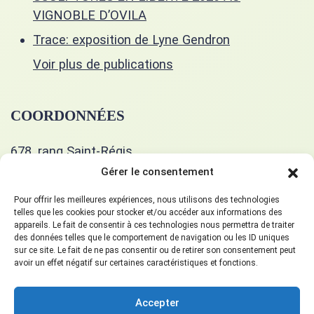
VIGNOBLE D’OVILA
Trace: exposition de Lyne Gendron
Voir plus de publications
COORDONNÉES
678, rang Saint-Régis
Saint-Isidore, J0L 2A0
Gérer le consentement
514 400-5351
Pour offrir les meilleures expériences, nous utilisons des technologies
telles que les cookies pour stocker et/ou accéder aux informations des
appareils. Le fait de consentir à ces technologies nous permettra de traiter
gueulart678@gmail.com
des données telles que le comportement de navigation ou les ID uniques
sur ce site. Le fait de ne pas consentir ou de retirer son consentement peut
avoir un effet négatif sur certaines caractéristiques et fonctions.
SUIVEZ-NOUS!
Accepter