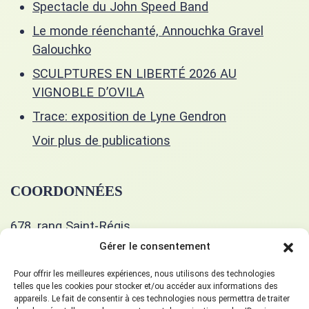
Spectacle du John Speed Band
Le monde réenchanté, Annouchka Gravel
Galouchko
SCULPTURES EN LIBERTÉ 2026 AU
VIGNOBLE D’OVILA
Trace: exposition de Lyne Gendron
Voir plus de publications
COORDONNÉES
678, rang Saint-Régis
Saint-Isidore, J0L 2A0
Gérer le consentement
514 400-5351
Pour offrir les meilleures expériences, nous utilisons des technologies
telles que les cookies pour stocker et/ou accéder aux informations des
appareils. Le fait de consentir à ces technologies nous permettra de traiter
gueulart678@gmail.com